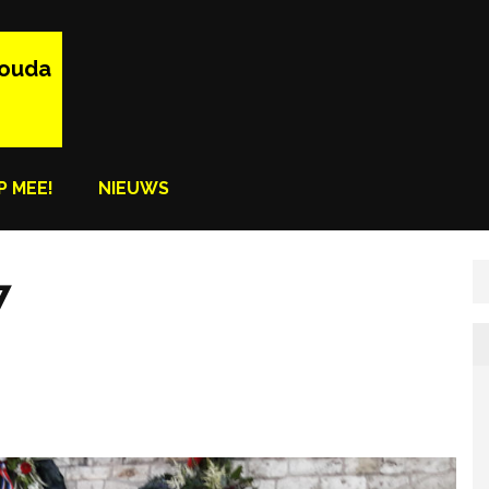
Gouda
P MEE!
NIEUWS
7