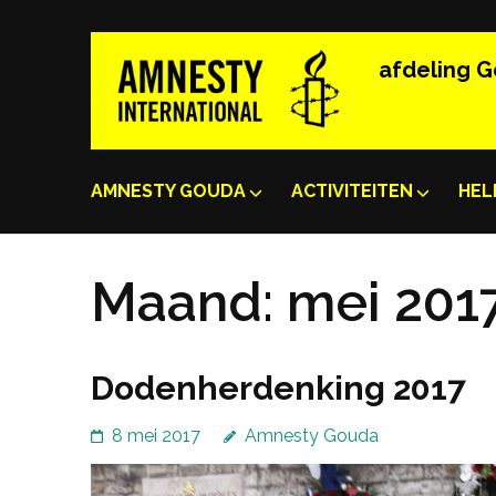
Ga
naar
afdeling 
inhoud
(Druk
enter)
AMNESTY GOUDA
ACTIVITEITEN
HEL
Maand:
mei 201
Dodenherdenking 2017
8 mei 2017
Amnesty Gouda