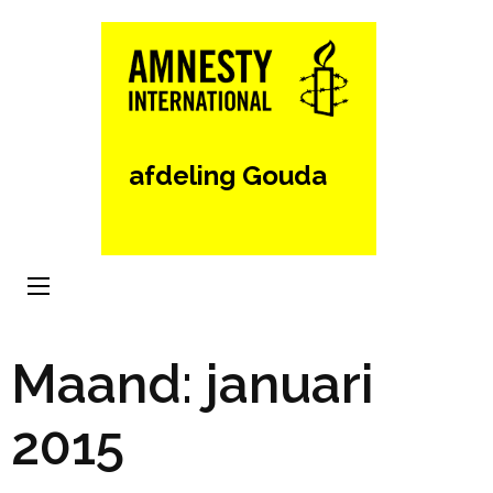
Ga
naar
inhoud
(Druk
enter)
afdeling Gouda
Maand:
januari
2015